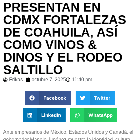
PRESENTAN EN
CDMX FORTALEZAS
DE COAHUILA, ASÍ
COMO VINOS &
DINOS Y EL RODEO
SALTILLO
Frikas_
octubre 7, 2025
11:40 pm
Facebook
Twitter
LinkedIn
WhatsApp
Ante empresarios de México, Estados Unidos y Canadá, el
gobernador Manolo Jiménez muestra la identidad, cultura