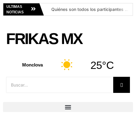
ULTIMAS
Quiénes son todos los participantes confirmados de La Granja VIP México 2026: lista actualizada
NOTICIAS
Chicharito sorprende: habría preferido retirarse en Manchester United y no en Chivas
Adulta mayor arrebata celular a repartidor tras discusión por una entrega en Edomex: la bautizan como ‘Lady Paquete’
FRIKAS MX
Cada cuánto debes cambiar tu pijama para evitar que crezcan bacterias
“Nadie nos va a extrañar 2”: quién es quién en la serie mexicana que cautiva en Prime Video‘
Hoy se conocerán citas para examen de control de la UNAM
25°C
Advierten riesgos en la evaluación de control que aplicará la UNAM
Monclova
COAHUILA ESTÁ LISTO PARA POTENCIALIZAR EL GAS: MANOLO
Hallan dos cuerpos emplayados en la cajuela de un vehículo
Vestidos globo: la tendencia de verano que combina comodidad, estilo y elegancia