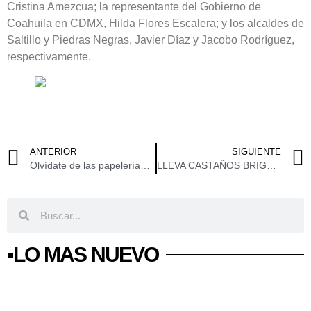
Cristina Amezcua; la representante del Gobierno de
Coahuila en CDMX, Hilda Flores Escalera; y los alcaldes de
Saltillo y Piedras Negras, Javier Díaz y Jacobo Rodríguez,
respectivamente.
ANTERIOR
SIGUIENTE
Olvídate de las papelerías, WhatsApp tiene su propio escáner para enviar documentos en formato PDF
LLEVA CASTAÑOS BRIGADA DE SALUD AL EJIDO EL GRANJENO
▪️LO MAS NUEVO