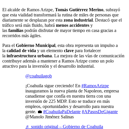
El alcalde de Ramos Arizpe,
Tomás Gutiérrez Merino
, subrayó
que esta vialidad transformará la rutina de miles de personas que
diariamente se desplazan por esta
zona industrial
. Destacó que el
tráfico será más fluido, habrá
menos accidentes
y
las
familias
podrán disfrutar de mayor tiempo en casa gracias a
recorridos más ágiles.
Para el
Gobierno Municipal
, esta obra representa un impulso a
la
calidad de vida
y un elemento
clave
para fortalecer
la
infraestructura urbana
. La mejora de las vías de comunicación
contribuye además a mantener a Ramos Arizpe como un polo
atractivo para la inversión y el desarrollo industrial.
@coahuilagob
¡Coahuila sigue creciendo! En
#RamosArizpe
inauguramos la nueva planta de Napoleon, empresa
canadiense que confía en nuestra tierra con una
inversión de 225 MDP. Esto se traduce en más
empleos, oportunidades y desarrollo para nuestra
gente. 💼
#CoahuilaPaDelante
#APasosDeGigante
@Manolo Jiménez Salinas
♬ sonido original – Gobierno de Coahuila