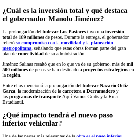
¿Cuál es la
inversión total
y qué destaca
el gobernador
Manolo Jiménez
?
La prolongación del
bulevar Los Pastores
tuvo una
inversión
total
de
189 millones
de pesos. Durante la entrega, el gobernador
reiteró
su
compromiso
con la
movilidad
y la
planeación
metropolitana
, señalando que estas obras forman parte del gran
plan de
conectividad
de su administración.
Jiménez Salinas resaltó que en lo que va de su gobierno, más de
mil
500 millones
de pesos se han destinado a
proyectos estratégicos
en
la
región
.
Entre ellos mencionó la prolongación del
bulevar Nazario Ortiz
Garza
, la modernización de la
carretera a Derramadero
y
los
programas de transporte
Aquí Vamos Gratis y la Ruta
Estudiantil.
¿Qué impacto tendrá el nuevo
paso
inferior vehicular
?
Una de las partes más relevantes de la
obra es el
paso inferior