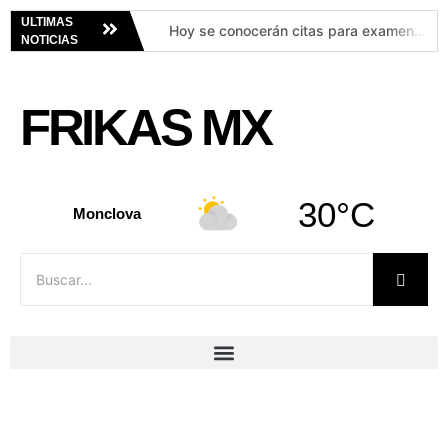
ULTIMAS
Hoy se conocerán citas para examen de control de la UNAM
NOTICIAS
Advierten riesgos en la evaluación de control que aplicará la UNAM
COAHUILA ESTÁ LISTO PARA POTENCIALIZAR EL GAS: MANOLO
FRIKAS MX
Hallan dos cuerpos emplayados en la cajuela de un vehículo
Vestidos globo: la tendencia de verano que combina comodidad, estilo y elegancia
¿Quién fue la primera esposa de Pepe Aguilar y mamá de Emiliano Aguilar?
30°C
¿Cuáles son los errores más comunes al consumir suplementos para hacer ejercicio?
Monclova
Luis Miguel y Paloma Cuevas: así fue el look de verano que ella presumió durante sus días en Los Cabos
Los Mier anuncian conciertos en Nuevo León y Aguascalientes durante agosto de 2026
Captan brutal maltrato y asesinato de un perrito en calles de Apodaca