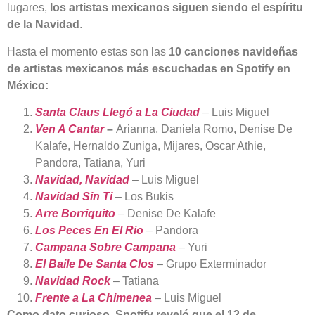
lugares,
los artistas mexicanos siguen siendo el espíritu
de la Navidad
.
Hasta el momento estas son las
10 canciones navideñas
de artistas mexicanos más escuchadas en Spotify en
México:
Santa Claus Llegó a La Ciudad
– Luis Miguel
Ven A Cantar
–
Arianna, Daniela Romo, Denise De
Kalafe, Hernaldo Zuniga, Mijares, Oscar Athie,
Pandora, Tatiana, Yuri
Navidad, Navidad
– Luis Miguel
Navidad Sin Ti
– Los Bukis
Arre Borriquito
– Denise De Kalafe
Los Peces En El Rio
– Pandora
Campana Sobre Campana
– Yuri
El Baile De Santa Clos
– Grupo Exterminador
Navidad Rock
– Tatiana
Frente a La Chimenea
– Luis Miguel
Como dato curioso, Spotify reveló que el
12 de