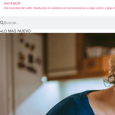
ANTERIOR
Día mundial del café: Starbucks lo celebra con promociones a bajo costo y algo 
▪️LO MAS NUEVO