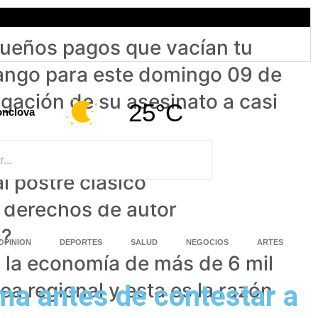
queños pagos que vacían tu
urango para este domingo 09 de
tigación de su asesinato a casi
25°C
nclova
unes
l postre clásico
e derechos de autor
s?
OPINION
DEPORTES
SALUD
NEGOCIOS
ARTES
y la economía de más de 6 mil
 regional y esta es la razón
ma antes de contestar a