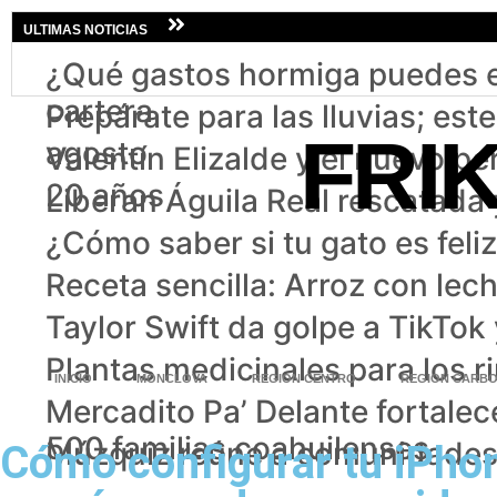
ULTIMAS NOTICIAS
¿Qué gastos hormiga puedes e
cartera
Prepárate para las lluvias; es
FRI
agosto
Valentín Elizalde y el nuevo pe
20 años
Liberan Águila Real rescatada
¿Cómo saber si tu gato es fel
Receta sencilla: Arroz con lech
Taylor Swift da golpe a TikTok
Plantas medicinales para los 
INICIO
MONCLOVA
REGION CENTRO
REGION CARBO
Mercadito Pa’ Delante fortale
500 familias coahuilenses
Múzquiz reúne a comunidades i
Cómo configurar tu iPhon