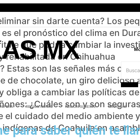
liminar sin darte cuenta? Los pe
te es el pronóstico del clima en D
KAS MX
ritaje que podría cambiar la inves
Mo
 y rehabilitada en Chihuahua
iz? Estas son las señales más com
e de chocolate, un giro delicioso a
 y obliga a cambiar las políticas d
riñones: ¿Cuáles son y son segura
NIFERA
REGION NORTE
REGION SURESTE
NACIONAL
ce el cuidado del medio ambiente 
ndígenas de Coahuila en asamblea
e para saber quién te lla