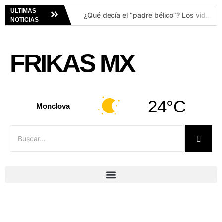
ULTIMAS
Alerta Amber en Torreón: buscan a dos hermanas desaparecidas de 1 y 5 años
¿Qué decía el “padre bélico”? Los videos de César Gastélum vuelven a viralizarse tras su muerte
NOTICIAS
FRIKAS MX
24°C
Monclova