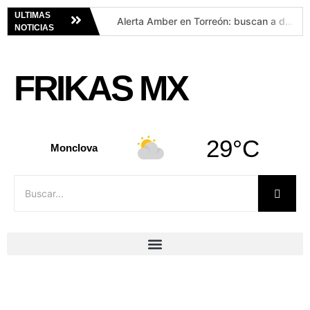
ULTIMAS
Alerta Amber en Torreón: buscan a dos hermanas desaparecidas de 1 y 5 años
NOTICIAS
¿Qué decía el “padre bélico”? Los videos de César Gastélum vuelven a viralizarse tras su muerte
OpenAI acusa a Apple de poner en riesgo sus propios secretos comerciales
FRIKAS MX
Los negocios millonarios donde Carlos Slim compite contra Walmart, Amazon y Mercado Libre
Ejército destruye centro de insumos para metanfetamina en Culiacán
Joven agrede a pony por ‘diversión’ en Feria Regional de SLP
29°C
ICE arresta a Profesor del Año en Maryland y… lo podría deportar
Monclova
Detienen en Milpa Alta a joven acusado de violar a su amigo en una fiesta
¡Oficialmente esposos! Tom Holland presume su anillo tras su boda secreta con Zendaya en Inglaterra
Coahuila refuerza acciones para prevenir enfermedades gastrointestinales, esto dijo la Secretaría de Salud