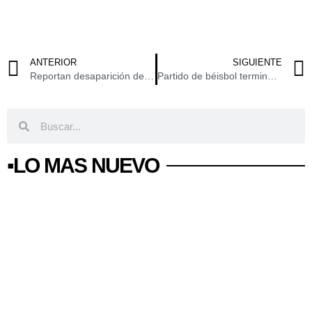
ANTERIOR
SIGUIENTE
Reportan desaparición de un operador de tráiler en carretera de Durango
Partido de béisbol termina en balacera en Oaxaca: un muerto y tres heridos en el Istmo
▪️LO MAS NUEVO